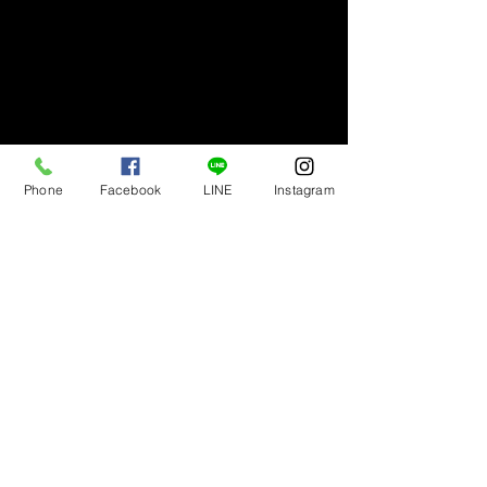
Phone
Facebook
LINE
Instagram
ถ่ายรูปโปรไฟล์ รูปผู้บริหาร
@
www.profilepicturestudio.com
Tel: 085-047-4992
E-mail:
jen.jate@gmail.com