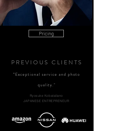
Pricing
PREVIOUS CLIENTS
“Exceptional service and photo
quality."
Ryosuke Kobataliano
JAPANESE ENTREPRENEUR